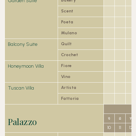
Garden Suite
Bakery
Scent
Poeta
Mulano
Balcony Suite
Quilt
Crochet
Honeymoon Villa
Fiore
Vino
Tuscan Villa
Artista
Fattoria
Palazzo
จ
อ
พ
10
11
12