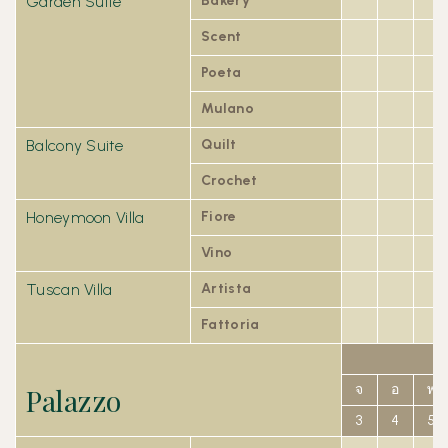
Garden Suite
Bakery
Scent
Poeta
Mulano
Balcony Suite
Quilt
Crochet
Honeymoon Villa
Fiore
Vino
Tuscan Villa
Artista
Fattoria
Palazzo
จ
อ
พ
3
4
5